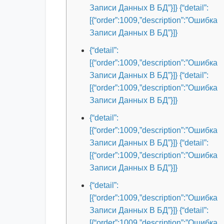
Записи Данных В БД”}]} {“detail”:
[{“order”:1009,”description”:”Ошибка
Записи Данных В БД”}]}
{“detail”:
[{“order”:1009,”description”:”Ошибка
Записи Данных В БД”}]} {“detail”:
[{“order”:1009,”description”:”Ошибка
Записи Данных В БД”}]}
{“detail”:
[{“order”:1009,”description”:”Ошибка
Записи Данных В БД”}]} {“detail”:
[{“order”:1009,”description”:”Ошибка
Записи Данных В БД”}]}
{“detail”:
[{“order”:1009,”description”:”Ошибка
Записи Данных В БД”}]} {“detail”:
[{“order”:1009,”description”:”Ошибка