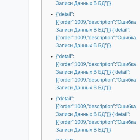
Записи Данных В БД”}]}
{“detail”:
[{“order”:1009,”description”:”Ошибка
Записи Данных В БД”}]} {“detail”:
[{“order”:1009,”description”:”Ошибка
Записи Данных В БД”}]}
{“detail”:
[{“order”:1009,”description”:”Ошибка
Записи Данных В БД”}]} {“detail”:
[{“order”:1009,”description”:”Ошибка
Записи Данных В БД”}]}
{“detail”:
[{“order”:1009,”description”:”Ошибка
Записи Данных В БД”}]} {“detail”:
[{“order”:1009,”description”:”Ошибка
Записи Данных В БД”}]}