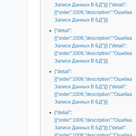
Записи Данных В БД”}]} {“detail”:
[{“order”:1009,”description”:”Ошибка
Записи Данных В БД”}]}
{“detail”:
[{“order”:1009,”description”:”Ошибка
Записи Данных В БД”}]} {“detail”:
[{“order”:1009,”description”:”Ошибка
Записи Данных В БД”}]}
{“detail”:
[{“order”:1009,”description”:”Ошибка
Записи Данных В БД”}]} {“detail”:
[{“order”:1009,”description”:”Ошибка
Записи Данных В БД”}]}
{“detail”:
[{“order”:1009,”description”:”Ошибка
Записи Данных В БД”}]} {“detail”:
[{“order”:1009,”description”:”Ошибка