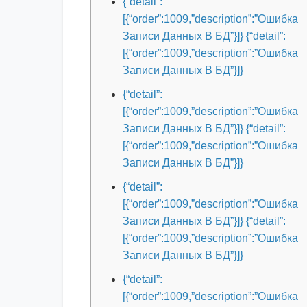
{“detail”:
[{“order”:1009,”description”:”Ошибка
Записи Данных В БД”}]} {“detail”:
[{“order”:1009,”description”:”Ошибка
Записи Данных В БД”}]}
{“detail”:
[{“order”:1009,”description”:”Ошибка
Записи Данных В БД”}]} {“detail”:
[{“order”:1009,”description”:”Ошибка
Записи Данных В БД”}]}
{“detail”:
[{“order”:1009,”description”:”Ошибка
Записи Данных В БД”}]} {“detail”:
[{“order”:1009,”description”:”Ошибка
Записи Данных В БД”}]}
{“detail”:
[{“order”:1009,”description”:”Ошибка