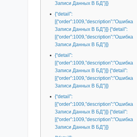
Записи Данных В БД”}]}
{“detail”:
[{“order”:1009,”description”:”Ошибка
Записи Данных В БД”}]} {“detail”:
[{“order”:1009,”description”:”Ошибка
Записи Данных В БД”}]}
{“detail”:
[{“order”:1009,”description”:”Ошибка
Записи Данных В БД”}]} {“detail”:
[{“order”:1009,”description”:”Ошибка
Записи Данных В БД”}]}
{“detail”:
[{“order”:1009,”description”:”Ошибка
Записи Данных В БД”}]} {“detail”:
[{“order”:1009,”description”:”Ошибка
Записи Данных В БД”}]}