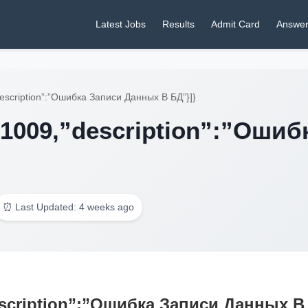
Latest Jobs
Results
Admit Card
Answer
,”description”:”Ошибка Записи Данных В БД”}]}
r”:1009,”description”:”Ош
⏰ Last Updated: 4 weeks ago
description”:”Ошибка Записи Данных В