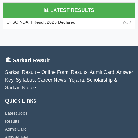
📊 LATEST RESULTS
UPSC NDA II Result 2025 Declared
Oct 2
🏛️ Sarkari Result
Sarkari Result – Online Form, Results, Admit Card, Answer
Key, Syllabus, Career News, Yojana, Scholarship &
Sarkari Notice
Quick Links
Latest Jobs
Results
Admit Card
Answer Key