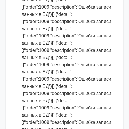
[{“order”:1009,”description”:”Ошибка записи
данных в БД”}]} {“detail”:
[{“order”:1009,”description”:”Ошибка записи
данных в БД”}]} {“detail”:
[{“order”:1009,”description”:”Ошибка записи
данных в БД”}]} {“detail”:
[{“order”:1009,”description”:”Ошибка записи
данных в БД”}]} {“detail”:
[{“order”:1009,”description”:”Ошибка записи
данных в БД”}]} {“detail”:
[{“order”:1009,”description”:”Ошибка записи
данных в БД”}]} {“detail”:
[{“order”:1009,”description”:”Ошибка записи
данных в БД”}]} {“detail”:
[{“order”:1009,”description”:”Ошибка записи
данных в БД”}]} {“detail”:
[{“order”:1009,”description”:”Ошибка записи