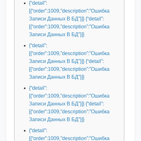
{“detail”:
[{“order”:1009,”description”:”Ошибка
Записи Данных В БД”}]} {“detail”:
[{“order”:1009,”description”:”Ошибка
Записи Данных В БД”}]}
{“detail”:
[{“order”:1009,”description”:”Ошибка
Записи Данных В БД”}]} {“detail”:
[{“order”:1009,”description”:”Ошибка
Записи Данных В БД”}]}
{“detail”:
[{“order”:1009,”description”:”Ошибка
Записи Данных В БД”}]} {“detail”:
[{“order”:1009,”description”:”Ошибка
Записи Данных В БД”}]}
{“detail”:
[{“order”:1009,”description”:”Ошибка