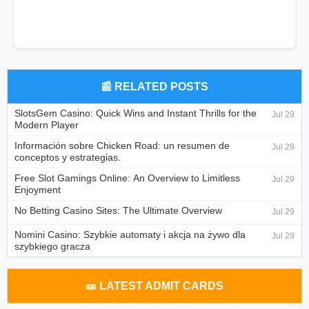
📰 RELATED POSTS
SlotsGem Casino: Quick Wins and Instant Thrills for the
Jul 29
Modern Player
Información sobre Chicken Road: un resumen de
Jul 29
conceptos y estrategias.
Free Slot Gamings Online: An Overview to Limitless
Jul 29
Enjoyment
No Betting Casino Sites: The Ultimate Overview
Jul 29
Nomini Casino: Szybkie automaty i akcja na żywo dla
Jul 29
szybkiego gracza
🎫 LATEST ADMIT CARDS