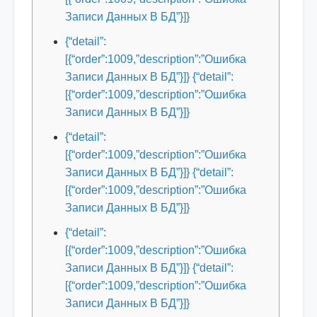
Записи Данных В БД”}]}
{“detail”:
[{“order”:1009,”description”:”Ошибка
Записи Данных В БД”}]} {“detail”:
[{“order”:1009,”description”:”Ошибка
Записи Данных В БД”}]}
{“detail”:
[{“order”:1009,”description”:”Ошибка
Записи Данных В БД”}]} {“detail”:
[{“order”:1009,”description”:”Ошибка
Записи Данных В БД”}]}
{“detail”:
[{“order”:1009,”description”:”Ошибка
Записи Данных В БД”}]} {“detail”:
[{“order”:1009,”description”:”Ошибка
Записи Данных В БД”}]}