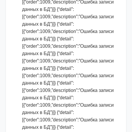
[{“order”:1009,”description”:”Ошибка записи
данных в БД”}]} {“detail”:
[{“order”:1009,”description”:”Ошибка записи
данных в БД”}]} {“detail”:
[{“order”:1009,”description”:”Ошибка записи
данных в БД”}]} {“detail”:
[{“order”:1009,”description”:”Ошибка записи
данных в БД”}]} {“detail”:
[{“order”:1009,”description”:”Ошибка записи
данных в БД”}]} {“detail”:
[{“order”:1009,”description”:”Ошибка записи
данных в БД”}]} {“detail”:
[{“order”:1009,”description”:”Ошибка записи
данных в БД”}]} {“detail”:
[{“order”:1009,”description”:”Ошибка записи
данных в БД”}]} {“detail”:
[{“order”:1009,”description”:”Ошибка записи
данных в БД”}]} {“detail”: