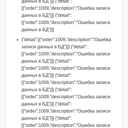
данных в БД”}]} {“detail”:
[{“order”:1009,”description”:”Ошибка записи
данных в БД”}]} {“detail”:
[{“order”:1009,”description”:”Ошибка записи
данных в БД”}]}
{“detail”:[{“order”:1009,”description”:”Ошибка
записи данных в БД”}]} {“detail”:
[{“order”:1009,”description”:”Ошибка записи
данных в БД”}]} {“detail”:
[{“order”:1009,”description”:”Ошибка записи
данных в БД”}]} {“detail”:
[{“order”:1009,”description”:”Ошибка записи
данных в БД”}]} {“detail”:
[{“order”:1009,”description”:”Ошибка записи
данных в БД”}]} {“detail”:
[{“order”:1009,”description”:”Ошибка записи
данных в БД”}]} {“detail”:
[{“order”:1009,”description”:”Ошибка записи