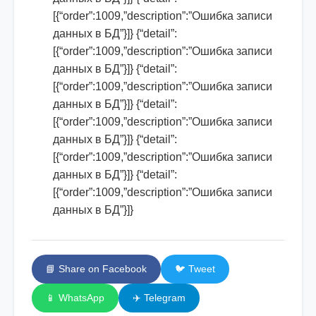
[{“order”:1009,”description”:”Ошибка записи
данных в БД”}]} {“detail”:
[{“order”:1009,”description”:”Ошибка записи
данных в БД”}]} {“detail”:
[{“order”:1009,”description”:”Ошибка записи
данных в БД”}]} {“detail”:
[{“order”:1009,”description”:”Ошибка записи
данных в БД”}]} {“detail”:
[{“order”:1009,”description”:”Ошибка записи
данных в БД”}]} {“detail”:
[{“order”:1009,”description”:”Ошибка записи
данных в БД”}]}
📘 Share on Facebook
🐦 Tweet
📱 WhatsApp
✈️ Telegram