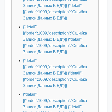
Записи Данных В БД”}]} {“detail”:
[{“order”:1009,”description”:”Ошибка
Записи Данных В БД”}]}
{“detail”:
[{“order”:1009,”description”:”Ошибка
Записи Данных В БД”}]} {“detail”:
[{“order”:1009,”description”:”Ошибка
Записи Данных В БД”}]}
{“detail”:
[{“order”:1009,”description”:”Ошибка
Записи Данных В БД”}]} {“detail”:
[{“order”:1009,”description”:”Ошибка
Записи Данных В БД”}]}
{“detail”:
[{“order”:1009,”description”:”Ошибка
Записи Данных В БД”}]} {“detail”: