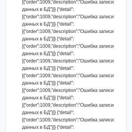
[{“order”:1009,”description”:”Ошибка записи
данных в БД”}]} {“detail”:
[{“order”:1009,”description”:”Ошибка записи
данных в БД”}]} {“detail”:
[{“order”:1009,”description”:”Ошибка записи
данных в БД”}]} {“detail”:
[{“order”:1009,”description”:”Ошибка записи
данных в БД”}]} {“detail”:
[{“order”:1009,”description”:”Ошибка записи
данных в БД”}]} {“detail”:
[{“order”:1009,”description”:”Ошибка записи
данных в БД”}]} {“detail”:
[{“order”:1009,”description”:”Ошибка записи
данных в БД”}]} {“detail”:
[{“order”:1009,”description”:”Ошибка записи
данных в БД”}]} {“detail”:
[{“order”:1009,”description”:”Ошибка записи
данных в БД”}]} {“detail”: