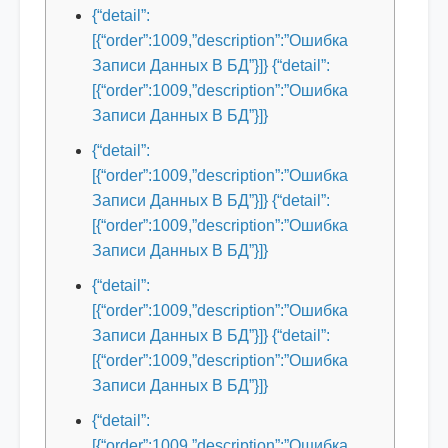
{“detail”:
[{“order”:1009,”description”:”Ошибка
Записи Данных В БД”}]} {“detail”:
[{“order”:1009,”description”:”Ошибка
Записи Данных В БД”}]}
{“detail”:
[{“order”:1009,”description”:”Ошибка
Записи Данных В БД”}]} {“detail”:
[{“order”:1009,”description”:”Ошибка
Записи Данных В БД”}]}
{“detail”:
[{“order”:1009,”description”:”Ошибка
Записи Данных В БД”}]} {“detail”:
[{“order”:1009,”description”:”Ошибка
Записи Данных В БД”}]}
{“detail”:
[{“order”:1009,”description”:”Ошибка