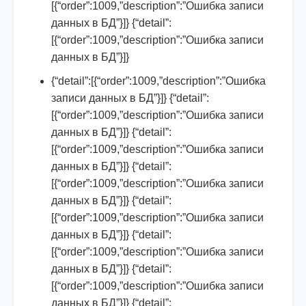
[{“order”:1009,”description”:”Ошибка записи
данных в БД”}]} {“detail”:
[{“order”:1009,”description”:”Ошибка записи
данных в БД”}]}
{“detail”:[{“order”:1009,”description”:”Ошибка
записи данных в БД”}]} {“detail”:
[{“order”:1009,”description”:”Ошибка записи
данных в БД”}]} {“detail”:
[{“order”:1009,”description”:”Ошибка записи
данных в БД”}]} {“detail”:
[{“order”:1009,”description”:”Ошибка записи
данных в БД”}]} {“detail”:
[{“order”:1009,”description”:”Ошибка записи
данных в БД”}]} {“detail”:
[{“order”:1009,”description”:”Ошибка записи
данных в БД”}]} {“detail”:
[{“order”:1009,”description”:”Ошибка записи
данных в БД”}]} {“detail”: