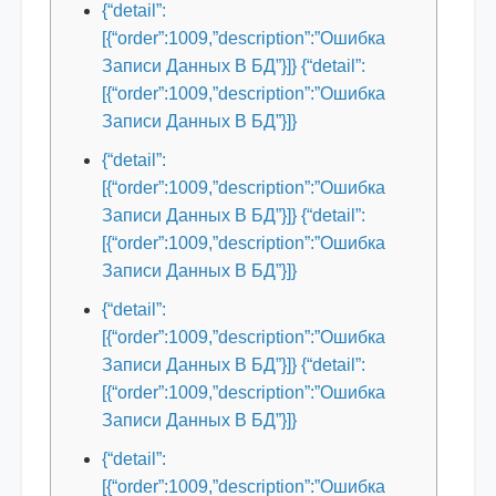
{“detail”:
[{“order”:1009,”description”:”Ошибка
Записи Данных В БД”}]} {“detail”:
[{“order”:1009,”description”:”Ошибка
Записи Данных В БД”}]}
{“detail”:
[{“order”:1009,”description”:”Ошибка
Записи Данных В БД”}]} {“detail”:
[{“order”:1009,”description”:”Ошибка
Записи Данных В БД”}]}
{“detail”:
[{“order”:1009,”description”:”Ошибка
Записи Данных В БД”}]} {“detail”:
[{“order”:1009,”description”:”Ошибка
Записи Данных В БД”}]}
{“detail”:
[{“order”:1009,”description”:”Ошибка