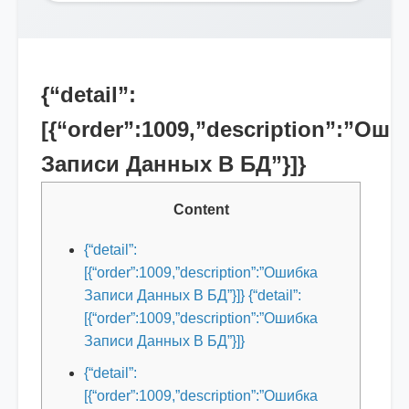
{“detail”:
[{“order”:1009,”description”:”Оши
Записи Данных В БД”}]}
Content
{“detail”:
[{“order”:1009,”description”:”Ошибка
Записи Данных В БД”}]} {“detail”:
[{“order”:1009,”description”:”Ошибка
Записи Данных В БД”}]}
{“detail”:
[{“order”:1009,”description”:”Ошибка