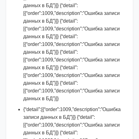
данных в БД”}]} {“detail”:
[{“order”:1009,”description”:”Ошибка записи
данных в БД”}]} {“detail”:
[{“order”:1009,”description”:”Ошибка записи
данных в БД”}]} {“detail”:
[{“order”:1009,”description”:”Ошибка записи
данных в БД”}]} {“detail”:
[{“order”:1009,”description”:”Ошибка записи
данных в БД”}]} {“detail”:
[{“order”:1009,”description”:”Ошибка записи
данных в БД”}]} {“detail”:
[{“order”:1009,”description”:”Ошибка записи
данных в БД”}]}
{“detail”:[{“order”:1009,”description”:”Ошибка
записи данных в БД”}]} {“detail”:
[{“order”:1009,”description”:”Ошибка записи
данных в БД”}]} {“detail”: