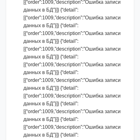
[{“order”:1009,”description”:”Ошибка записи
данных в БД”}]} {“detail”:
[{“order”:1009,”description”:”Ошибка записи
данных в БД”}]} {“detail”:
[{“order”:1009,”description”:”Ошибка записи
данных в БД”}]} {“detail”:
[{“order”:1009,”description”:”Ошибка записи
данных в БД”}]} {“detail”:
[{“order”:1009,”description”:”Ошибка записи
данных в БД”}]} {“detail”:
[{“order”:1009,”description”:”Ошибка записи
данных в БД”}]} {“detail”:
[{“order”:1009,”description”:”Ошибка записи
данных в БД”}]} {“detail”:
[{“order”:1009,”description”:”Ошибка записи
данных в БД”}]} {“detail”:
[{“order”:1009,”description”:”Ошибка записи
данных в БД”}]} {“detail”: