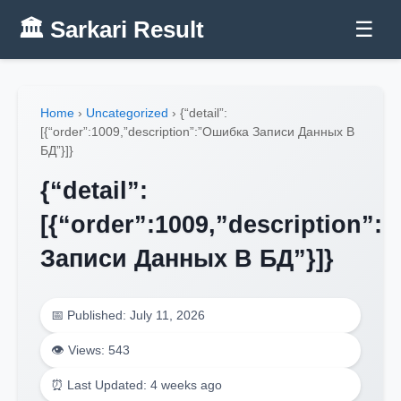
🏛️ Sarkari Result
☰
Home
›
Uncategorized
›
{“detail”:
[{“order”:1009,”description”:”Ошибка Записи Данных В
БД”}]}
{“detail”:
[{“order”:1009,”description”
Записи Данных В БД”}]}
📅 Published: July 11, 2026
👁️ Views: 543
⏰ Last Updated: 4 weeks ago