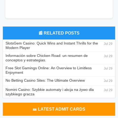
📰 RELATED POSTS
SlotsGem Casino: Quick Wins and Instant Thrills for the
Jul 29
Modern Player
Información sobre Chicken Road: un resumen de
Jul 29
conceptos y estrategias.
Free Slot Gamings Online: An Overview to Limitless
Jul 29
Enjoyment
No Betting Casino Sites: The Ultimate Overview
Jul 29
Nomini Casino: Szybkie automaty i akcja na żywo dla
Jul 29
szybkiego gracza
🎫 LATEST ADMIT CARDS