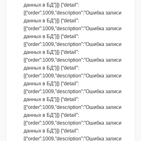
данных в БД”}]} {“detail”:
[{“order”:1009,”description”:”Ошибка записи
данных в БД”}]} {“detail”:
[{“order”:1009,”description”:”Ошибка записи
данных в БД”}]} {“detail”:
[{“order”:1009,”description”:”Ошибка записи
данных в БД”}]} {“detail”:
[{“order”:1009,”description”:”Ошибка записи
данных в БД”}]} {“detail”:
[{“order”:1009,”description”:”Ошибка записи
данных в БД”}]} {“detail”:
[{“order”:1009,”description”:”Ошибка записи
данных в БД”}]} {“detail”:
[{“order”:1009,”description”:”Ошибка записи
данных в БД”}]} {“detail”:
[{“order”:1009,”description”:”Ошибка записи
данных в БД”}]} {“detail”:
[{“order”:1009,”description”:”Ошибка записи