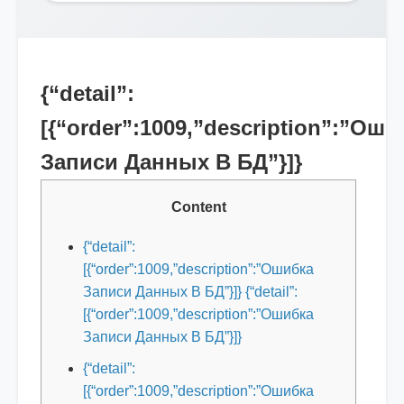
{“detail”:
[{“order”:1009,”description”:”Оши
Записи Данных В БД”}]}
Content
{“detail”:
[{“order”:1009,”description”:”Ошибка
Записи Данных В БД”}]} {“detail”:
[{“order”:1009,”description”:”Ошибка
Записи Данных В БД”}]}
{“detail”:
[{“order”:1009,”description”:”Ошибка