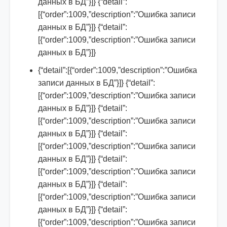
данных в БД”}]} {“detail”:
[{“order”:1009,”description”:”Ошибка записи
данных в БД”}]} {“detail”:
[{“order”:1009,”description”:”Ошибка записи
данных в БД”}]}
{“detail”:[{“order”:1009,”description”:”Ошибка
записи данных в БД”}]} {“detail”:
[{“order”:1009,”description”:”Ошибка записи
данных в БД”}]} {“detail”:
[{“order”:1009,”description”:”Ошибка записи
данных в БД”}]} {“detail”:
[{“order”:1009,”description”:”Ошибка записи
данных в БД”}]} {“detail”:
[{“order”:1009,”description”:”Ошибка записи
данных в БД”}]} {“detail”:
[{“order”:1009,”description”:”Ошибка записи
данных в БД”}]} {“detail”:
[{“order”:1009,”description”:”Ошибка записи