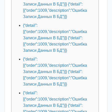
Записи Данных В БД”}]} {“detail”:
[{“order”:1009,”description”:”Ошибка
Записи Данных В БД”}]}
{“detail”:
[{“order”:1009,”description”:”Ошибка
Записи Данных В БД”}]} {“detail”:
[{“order”:1009,”description”:”Ошибка
Записи Данных В БД”}]}
{“detail”:
[{“order”:1009,”description”:”Ошибка
Записи Данных В БД”}]} {“detail”:
[{“order”:1009,”description”:”Ошибка
Записи Данных В БД”}]}
{“detail”:
[{“order”:1009,”description”:”Ошибка
Записи Данных В БД”}]} {“detail”:
[{“order”:1009,”description”:”Ошибка