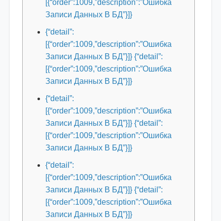
[{“order”:1009,”description”:”Ошибка
Записи Данных В БД”}]}
{“detail”:
[{“order”:1009,”description”:”Ошибка
Записи Данных В БД”}]} {“detail”:
[{“order”:1009,”description”:”Ошибка
Записи Данных В БД”}]}
{“detail”:
[{“order”:1009,”description”:”Ошибка
Записи Данных В БД”}]} {“detail”:
[{“order”:1009,”description”:”Ошибка
Записи Данных В БД”}]}
{“detail”:
[{“order”:1009,”description”:”Ошибка
Записи Данных В БД”}]} {“detail”:
[{“order”:1009,”description”:”Ошибка
Записи Данных В БД”}]}