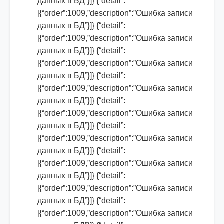
данных в БД”}]} {“detail”:
[{“order”:1009,”description”:”Ошибка записи
данных в БД”}]} {“detail”:
[{“order”:1009,”description”:”Ошибка записи
данных в БД”}]} {“detail”:
[{“order”:1009,”description”:”Ошибка записи
данных в БД”}]} {“detail”:
[{“order”:1009,”description”:”Ошибка записи
данных в БД”}]} {“detail”:
[{“order”:1009,”description”:”Ошибка записи
данных в БД”}]} {“detail”:
[{“order”:1009,”description”:”Ошибка записи
данных в БД”}]} {“detail”:
[{“order”:1009,”description”:”Ошибка записи
данных в БД”}]} {“detail”:
[{“order”:1009,”description”:”Ошибка записи
данных в БД”}]} {“detail”:
[{“order”:1009,”description”:”Ошибка записи