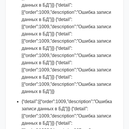
данных в БД”}]} {“detail”:
[{“order”:1009,”description”:”Ошибка записи
данных в БД”}]} {“detail”:
[{“order”:1009,”description”:”Ошибка записи
данных в БД”}]} {“detail”:
[{“order”:1009,”description”:”Ошибка записи
данных в БД”}]} {“detail”:
[{“order”:1009,”description”:”Ошибка записи
данных в БД”}]} {“detail”:
[{“order”:1009,”description”:”Ошибка записи
данных в БД”}]} {“detail”:
[{“order”:1009,”description”:”Ошибка записи
данных в БД”}]}
{“detail”:[{“order”:1009,”description”:”Ошибка
записи данных в БД”}]} {“detail”:
[{“order”:1009,”description”:”Ошибка записи
данных в БД”}]} {“detail”: