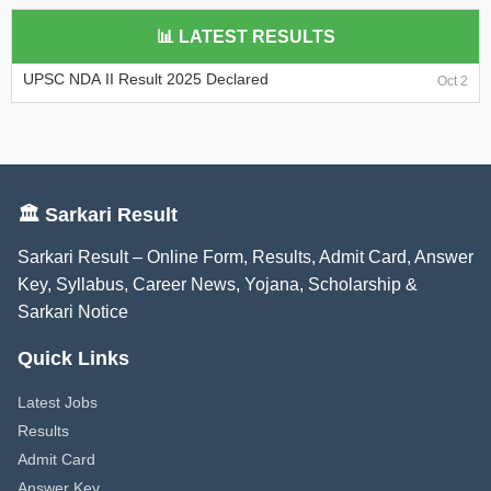
📊 LATEST RESULTS
UPSC NDA II Result 2025 Declared
Oct 2
🏛️ Sarkari Result
Sarkari Result – Online Form, Results, Admit Card, Answer
Key, Syllabus, Career News, Yojana, Scholarship &
Sarkari Notice
Quick Links
Latest Jobs
Results
Admit Card
Answer Key