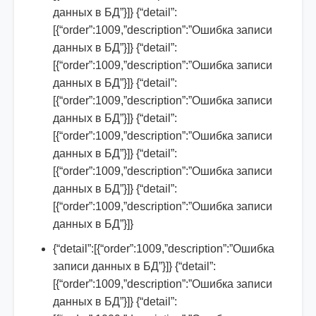
данных в БД”}]} {“detail”:
[{“order”:1009,”description”:”Ошибка записи
данных в БД”}]} {“detail”:
[{“order”:1009,”description”:”Ошибка записи
данных в БД”}]} {“detail”:
[{“order”:1009,”description”:”Ошибка записи
данных в БД”}]} {“detail”:
[{“order”:1009,”description”:”Ошибка записи
данных в БД”}]} {“detail”:
[{“order”:1009,”description”:”Ошибка записи
данных в БД”}]} {“detail”:
[{“order”:1009,”description”:”Ошибка записи
данных в БД”}]}
{“detail”:[{“order”:1009,”description”:”Ошибка
записи данных в БД”}]} {“detail”:
[{“order”:1009,”description”:”Ошибка записи
данных в БД”}]} {“detail”: