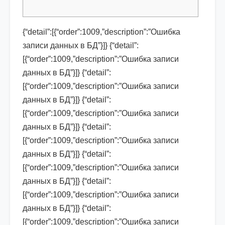
{“detail”:[{“order”:1009,”description”:”Ошибка
записи данных в БД”}]} {“detail”:
[{“order”:1009,”description”:”Ошибка записи
данных в БД”}]} {“detail”:
[{“order”:1009,”description”:”Ошибка записи
данных в БД”}]} {“detail”:
[{“order”:1009,”description”:”Ошибка записи
данных в БД”}]} {“detail”:
[{“order”:1009,”description”:”Ошибка записи
данных в БД”}]} {“detail”:
[{“order”:1009,”description”:”Ошибка записи
данных в БД”}]} {“detail”:
[{“order”:1009,”description”:”Ошибка записи
данных в БД”}]} {“detail”:
[{“order”:1009,”description”:”Ошибка записи