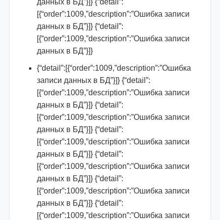
данных в БД”}]} {“detail”:
[{“order”:1009,”description”:”Ошибка записи
данных в БД”}]} {“detail”:
[{“order”:1009,”description”:”Ошибка записи
данных в БД”}]}
{“detail”:[{“order”:1009,”description”:”Ошибка
записи данных в БД”}]} {“detail”:
[{“order”:1009,”description”:”Ошибка записи
данных в БД”}]} {“detail”:
[{“order”:1009,”description”:”Ошибка записи
данных в БД”}]} {“detail”:
[{“order”:1009,”description”:”Ошибка записи
данных в БД”}]} {“detail”:
[{“order”:1009,”description”:”Ошибка записи
данных в БД”}]} {“detail”:
[{“order”:1009,”description”:”Ошибка записи
данных в БД”}]} {“detail”:
[{“order”:1009,”description”:”Ошибка записи