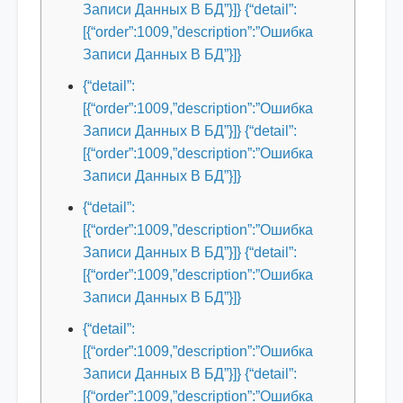
Записи Данных В БД”}]} {“detail”:
[{“order”:1009,”description”:”Ошибка
Записи Данных В БД”}]}
{“detail”:
[{“order”:1009,”description”:”Ошибка
Записи Данных В БД”}]} {“detail”:
[{“order”:1009,”description”:”Ошибка
Записи Данных В БД”}]}
{“detail”:
[{“order”:1009,”description”:”Ошибка
Записи Данных В БД”}]} {“detail”:
[{“order”:1009,”description”:”Ошибка
Записи Данных В БД”}]}
{“detail”:
[{“order”:1009,”description”:”Ошибка
Записи Данных В БД”}]} {“detail”:
[{“order”:1009,”description”:”Ошибка