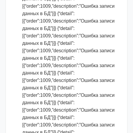
[{“order”:1009,”description”:”Ошибка записи
данных в БД”}]} {“detail”:
[{“order”:1009,”description”:”Ошибка записи
данных в БД”}]} {“detail”:
[{“order”:1009,”description”:”Ошибка записи
данных в БД”}]} {“detail”:
[{“order”:1009,”description”:”Ошибка записи
данных в БД”}]} {“detail”:
[{“order”:1009,”description”:”Ошибка записи
данных в БД”}]} {“detail”:
[{“order”:1009,”description”:”Ошибка записи
данных в БД”}]} {“detail”:
[{“order”:1009,”description”:”Ошибка записи
данных в БД”}]} {“detail”:
[{“order”:1009,”description”:”Ошибка записи
данных в БД”}]} {“detail”:
[{“order”:1009,”description”:”Ошибка записи
данных в БД”}]} {“detail”: