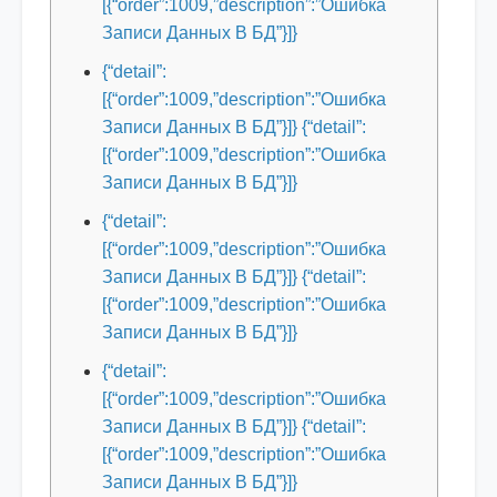
[{“order”:1009,”description”:”Ошибка
Записи Данных В БД”}]}
{“detail”:
[{“order”:1009,”description”:”Ошибка
Записи Данных В БД”}]} {“detail”:
[{“order”:1009,”description”:”Ошибка
Записи Данных В БД”}]}
{“detail”:
[{“order”:1009,”description”:”Ошибка
Записи Данных В БД”}]} {“detail”:
[{“order”:1009,”description”:”Ошибка
Записи Данных В БД”}]}
{“detail”:
[{“order”:1009,”description”:”Ошибка
Записи Данных В БД”}]} {“detail”:
[{“order”:1009,”description”:”Ошибка
Записи Данных В БД”}]}