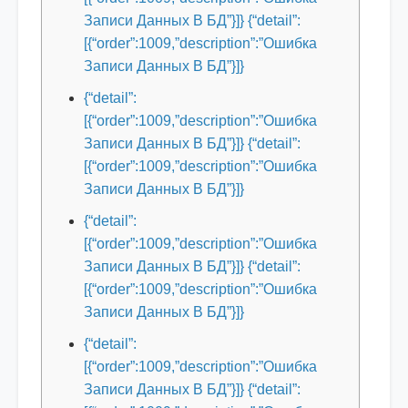
Записи Данных В БД”}]} {“detail”:
[{“order”:1009,”description”:”Ошибка
Записи Данных В БД”}]}
{“detail”:
[{“order”:1009,”description”:”Ошибка
Записи Данных В БД”}]} {“detail”:
[{“order”:1009,”description”:”Ошибка
Записи Данных В БД”}]}
{“detail”:
[{“order”:1009,”description”:”Ошибка
Записи Данных В БД”}]} {“detail”:
[{“order”:1009,”description”:”Ошибка
Записи Данных В БД”}]}
{“detail”:
[{“order”:1009,”description”:”Ошибка
Записи Данных В БД”}]} {“detail”: