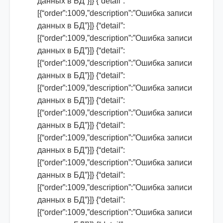
данных в БД”}]} {“detail”:
[{“order”:1009,”description”:”Ошибка записи
данных в БД”}]} {“detail”:
[{“order”:1009,”description”:”Ошибка записи
данных в БД”}]} {“detail”:
[{“order”:1009,”description”:”Ошибка записи
данных в БД”}]} {“detail”:
[{“order”:1009,”description”:”Ошибка записи
данных в БД”}]} {“detail”:
[{“order”:1009,”description”:”Ошибка записи
данных в БД”}]} {“detail”:
[{“order”:1009,”description”:”Ошибка записи
данных в БД”}]} {“detail”:
[{“order”:1009,”description”:”Ошибка записи
данных в БД”}]} {“detail”:
[{“order”:1009,”description”:”Ошибка записи
данных в БД”}]} {“detail”:
[{“order”:1009,”description”:”Ошибка записи