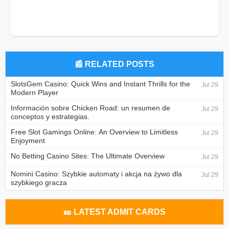
📰 RELATED POSTS
SlotsGem Casino: Quick Wins and Instant Thrills for the
Jul 29
Modern Player
Información sobre Chicken Road: un resumen de
Jul 29
conceptos y estrategias.
Free Slot Gamings Online: An Overview to Limitless
Jul 29
Enjoyment
No Betting Casino Sites: The Ultimate Overview
Jul 29
Nomini Casino: Szybkie automaty i akcja na żywo dla
Jul 29
szybkiego gracza
🎫 LATEST ADMIT CARDS