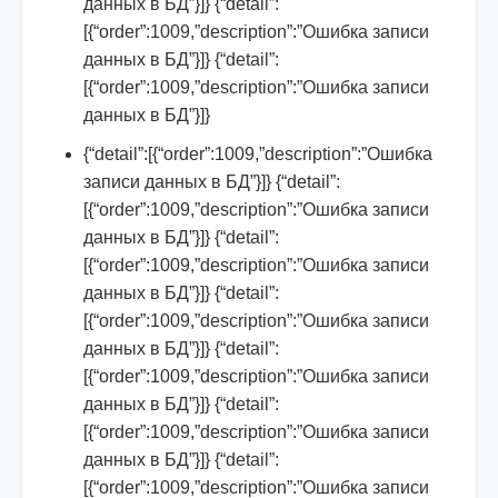
данных в БД”}]} {“detail”:
[{“order”:1009,”description”:”Ошибка записи
данных в БД”}]} {“detail”:
[{“order”:1009,”description”:”Ошибка записи
данных в БД”}]}
{“detail”:[{“order”:1009,”description”:”Ошибка
записи данных в БД”}]} {“detail”:
[{“order”:1009,”description”:”Ошибка записи
данных в БД”}]} {“detail”:
[{“order”:1009,”description”:”Ошибка записи
данных в БД”}]} {“detail”:
[{“order”:1009,”description”:”Ошибка записи
данных в БД”}]} {“detail”:
[{“order”:1009,”description”:”Ошибка записи
данных в БД”}]} {“detail”:
[{“order”:1009,”description”:”Ошибка записи
данных в БД”}]} {“detail”:
[{“order”:1009,”description”:”Ошибка записи