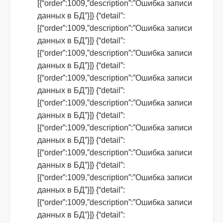
[{“order”:1009,”description”:”Ошибка записи
данных в БД”}]} {“detail”:
[{“order”:1009,”description”:”Ошибка записи
данных в БД”}]} {“detail”:
[{“order”:1009,”description”:”Ошибка записи
данных в БД”}]} {“detail”:
[{“order”:1009,”description”:”Ошибка записи
данных в БД”}]} {“detail”:
[{“order”:1009,”description”:”Ошибка записи
данных в БД”}]} {“detail”:
[{“order”:1009,”description”:”Ошибка записи
данных в БД”}]} {“detail”:
[{“order”:1009,”description”:”Ошибка записи
данных в БД”}]} {“detail”:
[{“order”:1009,”description”:”Ошибка записи
данных в БД”}]} {“detail”:
[{“order”:1009,”description”:”Ошибка записи
данных в БД”}]} {“detail”: