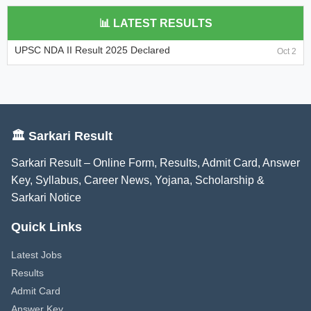
📊 LATEST RESULTS
UPSC NDA II Result 2025 Declared
Oct 2
🏛️ Sarkari Result
Sarkari Result – Online Form, Results, Admit Card, Answer
Key, Syllabus, Career News, Yojana, Scholarship &
Sarkari Notice
Quick Links
Latest Jobs
Results
Admit Card
Answer Key