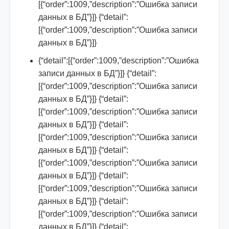
[{“order”:1009,”description”:”Ошибка записи
данных в БД”}]} {“detail”:
[{“order”:1009,”description”:”Ошибка записи
данных в БД”}]}
{“detail”:[{“order”:1009,”description”:”Ошибка
записи данных в БД”}]} {“detail”:
[{“order”:1009,”description”:”Ошибка записи
данных в БД”}]} {“detail”:
[{“order”:1009,”description”:”Ошибка записи
данных в БД”}]} {“detail”:
[{“order”:1009,”description”:”Ошибка записи
данных в БД”}]} {“detail”:
[{“order”:1009,”description”:”Ошибка записи
данных в БД”}]} {“detail”:
[{“order”:1009,”description”:”Ошибка записи
данных в БД”}]} {“detail”:
[{“order”:1009,”description”:”Ошибка записи
данных в БД”}]} {“detail”: