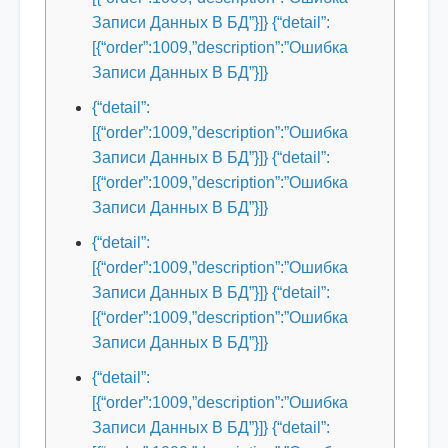
Записи Данных В БД”}]} {“detail”:
[{“order”:1009,”description”:”Ошибка
Записи Данных В БД”}]}
{“detail”:
[{“order”:1009,”description”:”Ошибка
Записи Данных В БД”}]} {“detail”:
[{“order”:1009,”description”:”Ошибка
Записи Данных В БД”}]}
{“detail”:
[{“order”:1009,”description”:”Ошибка
Записи Данных В БД”}]} {“detail”:
[{“order”:1009,”description”:”Ошибка
Записи Данных В БД”}]}
{“detail”:
[{“order”:1009,”description”:”Ошибка
Записи Данных В БД”}]} {“detail”: