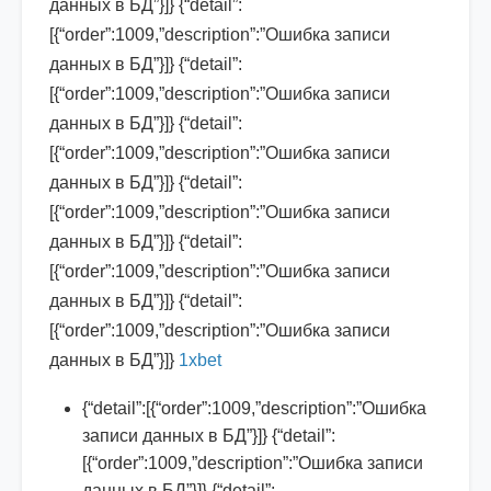
данных в БД”}]} {“detail”:
[{“order”:1009,”description”:”Ошибка записи
данных в БД”}]} {“detail”:
[{“order”:1009,”description”:”Ошибка записи
данных в БД”}]} {“detail”:
[{“order”:1009,”description”:”Ошибка записи
данных в БД”}]} {“detail”:
[{“order”:1009,”description”:”Ошибка записи
данных в БД”}]} {“detail”:
[{“order”:1009,”description”:”Ошибка записи
данных в БД”}]} {“detail”:
[{“order”:1009,”description”:”Ошибка записи
данных в БД”}]}
1xbet
{“detail”:[{“order”:1009,”description”:”Ошибка
записи данных в БД”}]} {“detail”:
[{“order”:1009,”description”:”Ошибка записи
данных в БД”}]} {“detail”: