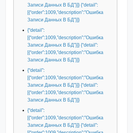
Записи Данных В БД”}]} {“detail”:
[{“order”:1009,”description”:”Ошибка
Записи Данных В БД”}]}
{“detail”:
[{“order”:1009,”description”:”Ошибка
Записи Данных В БД”}]} {“detail”:
[{“order”:1009,”description”:”Ошибка
Записи Данных В БД”}]}
{“detail”:
[{“order”:1009,”description”:”Ошибка
Записи Данных В БД”}]} {“detail”:
[{“order”:1009,”description”:”Ошибка
Записи Данных В БД”}]}
{“detail”:
[{“order”:1009,”description”:”Ошибка
Записи Данных В БД”}]} {“detail”:
[{“order”:1009,”description”:”Ошибка