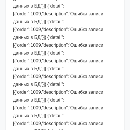
данных в БД”}]} {“detail”:
[{“order”:1009,”description”:”Ошибка записи
данных в БД”}]} {“detail”:
[{“order”:1009,”description”:”Ошибка записи
данных в БД”}]} {“detail”:
[{“order”:1009,”description”:”Ошибка записи
данных в БД”}]} {“detail”:
[{“order”:1009,”description”:”Ошибка записи
данных в БД”}]} {“detail”:
[{“order”:1009,”description”:”Ошибка записи
данных в БД”}]} {“detail”:
[{“order”:1009,”description”:”Ошибка записи
данных в БД”}]} {“detail”:
[{“order”:1009,”description”:”Ошибка записи
данных в БД”}]} {“detail”:
[{“order”:1009,”description”:”Ошибка записи