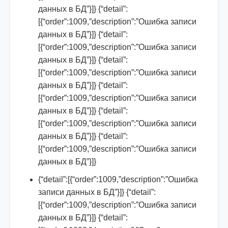
данных в БД”}]} {“detail”:
[{“order”:1009,”description”:”Ошибка записи
данных в БД”}]} {“detail”:
[{“order”:1009,”description”:”Ошибка записи
данных в БД”}]} {“detail”:
[{“order”:1009,”description”:”Ошибка записи
данных в БД”}]} {“detail”:
[{“order”:1009,”description”:”Ошибка записи
данных в БД”}]} {“detail”:
[{“order”:1009,”description”:”Ошибка записи
данных в БД”}]} {“detail”:
[{“order”:1009,”description”:”Ошибка записи
данных в БД”}]}
{“detail”:[{“order”:1009,”description”:”Ошибка
записи данных в БД”}]} {“detail”:
[{“order”:1009,”description”:”Ошибка записи
данных в БД”}]} {“detail”: