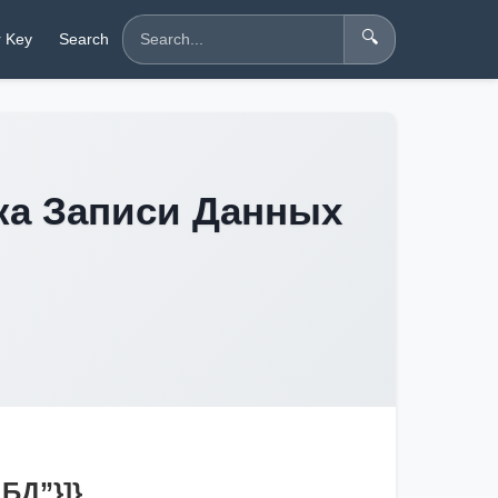
🔍
 Key
Search
ибка Записи Данных
 БД”}]}