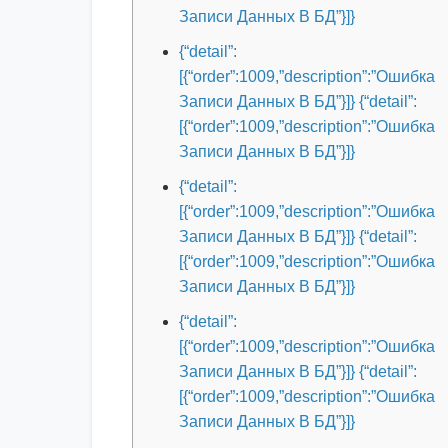
Записи Данных В БД”}]}
{“detail”:
[{“order”:1009,”description”:”Ошибка
Записи Данных В БД”}]} {“detail”:
[{“order”:1009,”description”:”Ошибка
Записи Данных В БД”}]}
{“detail”:
[{“order”:1009,”description”:”Ошибка
Записи Данных В БД”}]} {“detail”:
[{“order”:1009,”description”:”Ошибка
Записи Данных В БД”}]}
{“detail”:
[{“order”:1009,”description”:”Ошибка
Записи Данных В БД”}]} {“detail”:
[{“order”:1009,”description”:”Ошибка
Записи Данных В БД”}]}