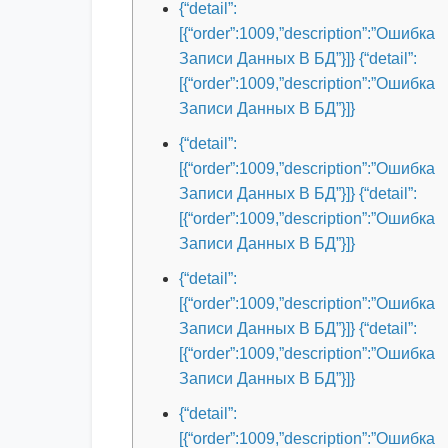
{“detail”:
[{“order”:1009,”description”:”Ошибка
Записи Данных В БД”}]} {“detail”:
[{“order”:1009,”description”:”Ошибка
Записи Данных В БД”}]}
{“detail”:
[{“order”:1009,”description”:”Ошибка
Записи Данных В БД”}]} {“detail”:
[{“order”:1009,”description”:”Ошибка
Записи Данных В БД”}]}
{“detail”:
[{“order”:1009,”description”:”Ошибка
Записи Данных В БД”}]} {“detail”:
[{“order”:1009,”description”:”Ошибка
Записи Данных В БД”}]}
{“detail”:
[{“order”:1009,”description”:”Ошибка