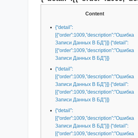
Content
{“detail”:
[{“order”:1009,”description”:”Ошибка
Записи Данных В БД”}]} {“detail”:
[{“order”:1009,”description”:”Ошибка
Записи Данных В БД”}]}
{“detail”:
[{“order”:1009,”description”:”Ошибка
Записи Данных В БД”}]} {“detail”:
[{“order”:1009,”description”:”Ошибка
Записи Данных В БД”}]}
{“detail”:
[{“order”:1009,”description”:”Ошибка
Записи Данных В БД”}]} {“detail”:
[{“order”:1009,”description”:”Ошибка