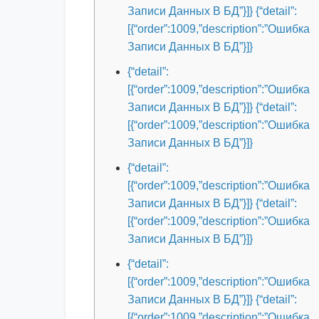
Записи Данных В БД”}]} {“detail”:
[{“order”:1009,”description”:”Ошибка
Записи Данных В БД”}]}
{“detail”:
[{“order”:1009,”description”:”Ошибка
Записи Данных В БД”}]} {“detail”:
[{“order”:1009,”description”:”Ошибка
Записи Данных В БД”}]}
{“detail”:
[{“order”:1009,”description”:”Ошибка
Записи Данных В БД”}]} {“detail”:
[{“order”:1009,”description”:”Ошибка
Записи Данных В БД”}]}
{“detail”:
[{“order”:1009,”description”:”Ошибка
Записи Данных В БД”}]} {“detail”:
[{“order”:1009,”description”:”Ошибка