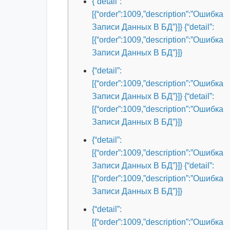
{“detail”:
[{“order”:1009,”description”:”Ошибка
Записи Данных В БД”}]} {“detail”:
[{“order”:1009,”description”:”Ошибка
Записи Данных В БД”}]}
{“detail”:
[{“order”:1009,”description”:”Ошибка
Записи Данных В БД”}]} {“detail”:
[{“order”:1009,”description”:”Ошибка
Записи Данных В БД”}]}
{“detail”:
[{“order”:1009,”description”:”Ошибка
Записи Данных В БД”}]} {“detail”:
[{“order”:1009,”description”:”Ошибка
Записи Данных В БД”}]}
{“detail”:
[{“order”:1009,”description”:”Ошибка