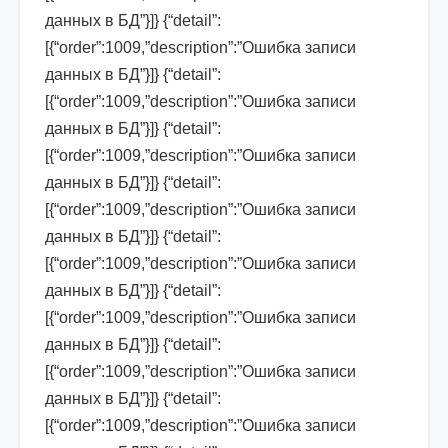
данных в БД”}]} {“detail”:
[{“order”:1009,”description”:”Ошибка записи
данных в БД”}]} {“detail”:
[{“order”:1009,”description”:”Ошибка записи
данных в БД”}]} {“detail”:
[{“order”:1009,”description”:”Ошибка записи
данных в БД”}]} {“detail”:
[{“order”:1009,”description”:”Ошибка записи
данных в БД”}]} {“detail”:
[{“order”:1009,”description”:”Ошибка записи
данных в БД”}]} {“detail”:
[{“order”:1009,”description”:”Ошибка записи
данных в БД”}]} {“detail”:
[{“order”:1009,”description”:”Ошибка записи
данных в БД”}]} {“detail”:
[{“order”:1009,”description”:”Ошибка записи