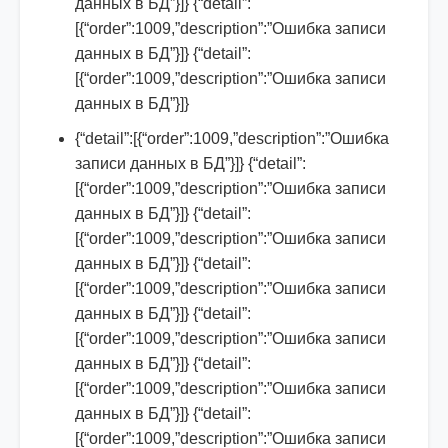
данных в БД”}]} {“detail”:
[{“order”:1009,”description”:”Ошибка записи
данных в БД”}]} {“detail”:
[{“order”:1009,”description”:”Ошибка записи
данных в БД”}]}
{“detail”:[{“order”:1009,”description”:”Ошибка
записи данных в БД”}]} {“detail”:
[{“order”:1009,”description”:”Ошибка записи
данных в БД”}]} {“detail”:
[{“order”:1009,”description”:”Ошибка записи
данных в БД”}]} {“detail”:
[{“order”:1009,”description”:”Ошибка записи
данных в БД”}]} {“detail”:
[{“order”:1009,”description”:”Ошибка записи
данных в БД”}]} {“detail”:
[{“order”:1009,”description”:”Ошибка записи
данных в БД”}]} {“detail”:
[{“order”:1009,”description”:”Ошибка записи