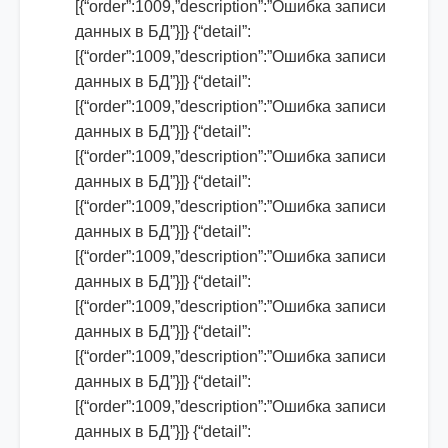
[{“order”:1009,”description”:”Ошибка записи
данных в БД”}]} {“detail”:
[{“order”:1009,”description”:”Ошибка записи
данных в БД”}]} {“detail”:
[{“order”:1009,”description”:”Ошибка записи
данных в БД”}]} {“detail”:
[{“order”:1009,”description”:”Ошибка записи
данных в БД”}]} {“detail”:
[{“order”:1009,”description”:”Ошибка записи
данных в БД”}]} {“detail”:
[{“order”:1009,”description”:”Ошибка записи
данных в БД”}]} {“detail”:
[{“order”:1009,”description”:”Ошибка записи
данных в БД”}]} {“detail”:
[{“order”:1009,”description”:”Ошибка записи
данных в БД”}]} {“detail”:
[{“order”:1009,”description”:”Ошибка записи
данных в БД”}]} {“detail”: