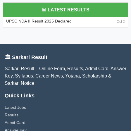
📊 LATEST RESULTS
UPSC NDA II Result 2025 Declared
Oct 2
🏛️ Sarkari Result
Sarkari Result – Online Form, Results, Admit Card, Answer
Key, Syllabus, Career News, Yojana, Scholarship &
Sarkari Notice
Quick Links
Latest Jobs
Results
Admit Card
Answer Key