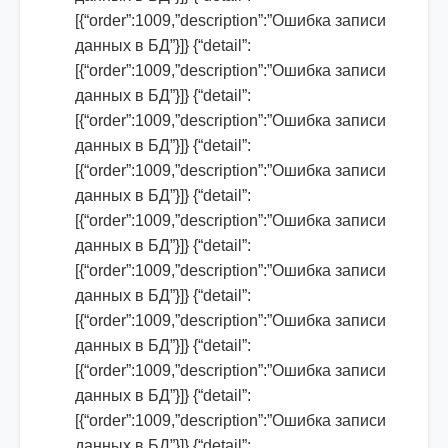
[{“order”:1009,”description”:”Ошибка записи
данных в БД”}]} {“detail”:
[{“order”:1009,”description”:”Ошибка записи
данных в БД”}]} {“detail”:
[{“order”:1009,”description”:”Ошибка записи
данных в БД”}]} {“detail”:
[{“order”:1009,”description”:”Ошибка записи
данных в БД”}]} {“detail”:
[{“order”:1009,”description”:”Ошибка записи
данных в БД”}]} {“detail”:
[{“order”:1009,”description”:”Ошибка записи
данных в БД”}]} {“detail”:
[{“order”:1009,”description”:”Ошибка записи
данных в БД”}]} {“detail”:
[{“order”:1009,”description”:”Ошибка записи
данных в БД”}]} {“detail”:
[{“order”:1009,”description”:”Ошибка записи
данных в БД”}]} {“detail”: