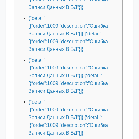
Записи Данных В БД”}]}
{“detail”:
[{“order”:1009,”description”:”Ошибка
Записи Данных В БД”}]} {“detail”:
[{“order”:1009,”description”:”Ошибка
Записи Данных В БД”}]}
{“detail”:
[{“order”:1009,”description”:”Ошибка
Записи Данных В БД”}]} {“detail”:
[{“order”:1009,”description”:”Ошибка
Записи Данных В БД”}]}
{“detail”:
[{“order”:1009,”description”:”Ошибка
Записи Данных В БД”}]} {“detail”:
[{“order”:1009,”description”:”Ошибка
Записи Данных В БД”}]}