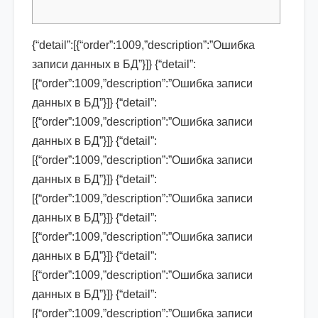
{“detail”:[{“order”:1009,”description”:”Ошибка
записи данных в БД”}]} {“detail”:
[{“order”:1009,”description”:”Ошибка записи
данных в БД”}]} {“detail”:
[{“order”:1009,”description”:”Ошибка записи
данных в БД”}]} {“detail”:
[{“order”:1009,”description”:”Ошибка записи
данных в БД”}]} {“detail”:
[{“order”:1009,”description”:”Ошибка записи
данных в БД”}]} {“detail”:
[{“order”:1009,”description”:”Ошибка записи
данных в БД”}]} {“detail”:
[{“order”:1009,”description”:”Ошибка записи
данных в БД”}]} {“detail”:
[{“order”:1009,”description”:”Ошибка записи