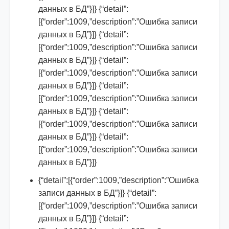
данных в БД”}]} {“detail”:
[{“order”:1009,”description”:”Ошибка записи
данных в БД”}]} {“detail”:
[{“order”:1009,”description”:”Ошибка записи
данных в БД”}]} {“detail”:
[{“order”:1009,”description”:”Ошибка записи
данных в БД”}]} {“detail”:
[{“order”:1009,”description”:”Ошибка записи
данных в БД”}]} {“detail”:
[{“order”:1009,”description”:”Ошибка записи
данных в БД”}]} {“detail”:
[{“order”:1009,”description”:”Ошибка записи
данных в БД”}]}
{“detail”:[{“order”:1009,”description”:”Ошибка
записи данных в БД”}]} {“detail”:
[{“order”:1009,”description”:”Ошибка записи
данных в БД”}]} {“detail”: