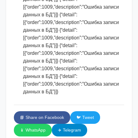
[{“order”:1009,”description”:”Ошибка записи
данных в БД”}]} {“detail”:
[{“order”:1009,”description”:”Ошибка записи
данных в БД”}]} {“detail”:
[{“order”:1009,”description”:”Ошибка записи
данных в БД”}]} {“detail”:
[{“order”:1009,”description”:”Ошибка записи
данных в БД”}]} {“detail”:
[{“order”:1009,”description”:”Ошибка записи
данных в БД”}]} {“detail”:
[{“order”:1009,”description”:”Ошибка записи
данных в БД”}]}
📘 Share on Facebook
🐦 Tweet
📱 WhatsApp
✈️ Telegram