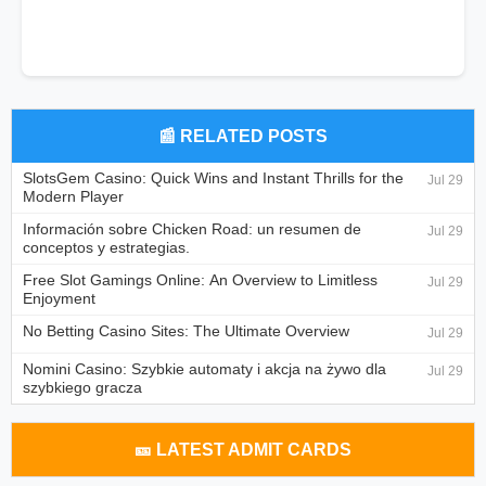
📰 RELATED POSTS
SlotsGem Casino: Quick Wins and Instant Thrills for the
Jul 29
Modern Player
Información sobre Chicken Road: un resumen de
Jul 29
conceptos y estrategias.
Free Slot Gamings Online: An Overview to Limitless
Jul 29
Enjoyment
No Betting Casino Sites: The Ultimate Overview
Jul 29
Nomini Casino: Szybkie automaty i akcja na żywo dla
Jul 29
szybkiego gracza
🎫 LATEST ADMIT CARDS