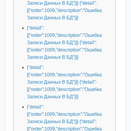
Записи Данных В БД”}]} {“detail”:
[{“order”:1009,”description”:”Ошибка
Записи Данных В БД”}]}
{“detail”:
[{“order”:1009,”description”:”Ошибка
Записи Данных В БД”}]} {“detail”:
[{“order”:1009,”description”:”Ошибка
Записи Данных В БД”}]}
{“detail”:
[{“order”:1009,”description”:”Ошибка
Записи Данных В БД”}]} {“detail”:
[{“order”:1009,”description”:”Ошибка
Записи Данных В БД”}]}
{“detail”:
[{“order”:1009,”description”:”Ошибка
Записи Данных В БД”}]} {“detail”:
[{“order”:1009,”description”:”Ошибка