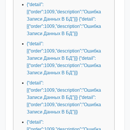
{“detail”:
[{“order”:1009,”description”:”Ошибка
Записи Данных В БД”}]} {“detail”:
[{“order”:1009,”description”:”Ошибка
Записи Данных В БД”}]}
{“detail”:
[{“order”:1009,”description”:”Ошибка
Записи Данных В БД”}]} {“detail”:
[{“order”:1009,”description”:”Ошибка
Записи Данных В БД”}]}
{“detail”:
[{“order”:1009,”description”:”Ошибка
Записи Данных В БД”}]} {“detail”:
[{“order”:1009,”description”:”Ошибка
Записи Данных В БД”}]}
{“detail”:
[{“order”:1009,”description”:”Ошибка