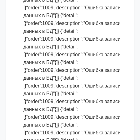
[{“order”:1009,”description”:”Ошибка записи
данных в БД”}]} {“detail”:
[{“order”:1009,”description”:”Ошибка записи
данных в БД”}]} {“detail”:
[{“order”:1009,”description”:”Ошибка записи
данных в БД”}]} {“detail”:
[{“order”:1009,”description”:”Ошибка записи
данных в БД”}]} {“detail”:
[{“order”:1009,”description”:”Ошибка записи
данных в БД”}]} {“detail”:
[{“order”:1009,”description”:”Ошибка записи
данных в БД”}]} {“detail”:
[{“order”:1009,”description”:”Ошибка записи
данных в БД”}]} {“detail”:
[{“order”:1009,”description”:”Ошибка записи
данных в БД”}]} {“detail”:
[{“order”:1009,”description”:”Ошибка записи