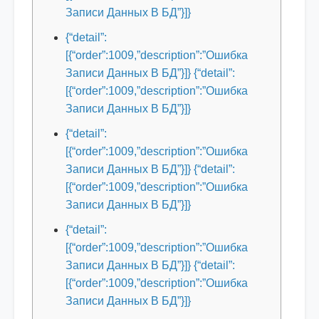
Записи Данных В БД”}]}
{“detail”:
[{“order”:1009,”description”:”Ошибка
Записи Данных В БД”}]} {“detail”:
[{“order”:1009,”description”:”Ошибка
Записи Данных В БД”}]}
{“detail”:
[{“order”:1009,”description”:”Ошибка
Записи Данных В БД”}]} {“detail”:
[{“order”:1009,”description”:”Ошибка
Записи Данных В БД”}]}
{“detail”:
[{“order”:1009,”description”:”Ошибка
Записи Данных В БД”}]} {“detail”:
[{“order”:1009,”description”:”Ошибка
Записи Данных В БД”}]}