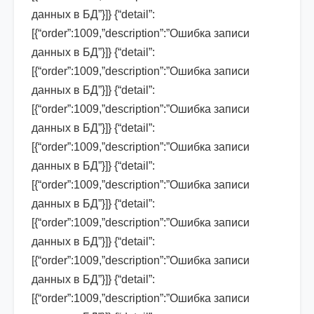
данных в БД”}]} {“detail”:
[{“order”:1009,”description”:”Ошибка записи
данных в БД”}]} {“detail”:
[{“order”:1009,”description”:”Ошибка записи
данных в БД”}]} {“detail”:
[{“order”:1009,”description”:”Ошибка записи
данных в БД”}]} {“detail”:
[{“order”:1009,”description”:”Ошибка записи
данных в БД”}]} {“detail”:
[{“order”:1009,”description”:”Ошибка записи
данных в БД”}]} {“detail”:
[{“order”:1009,”description”:”Ошибка записи
данных в БД”}]} {“detail”:
[{“order”:1009,”description”:”Ошибка записи
данных в БД”}]} {“detail”:
[{“order”:1009,”description”:”Ошибка записи