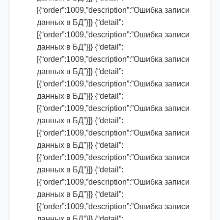
[{“order”:1009,”description”:”Ошибка записи
данных в БД”}]} {“detail”:
[{“order”:1009,”description”:”Ошибка записи
данных в БД”}]} {“detail”:
[{“order”:1009,”description”:”Ошибка записи
данных в БД”}]} {“detail”:
[{“order”:1009,”description”:”Ошибка записи
данных в БД”}]} {“detail”:
[{“order”:1009,”description”:”Ошибка записи
данных в БД”}]} {“detail”:
[{“order”:1009,”description”:”Ошибка записи
данных в БД”}]} {“detail”:
[{“order”:1009,”description”:”Ошибка записи
данных в БД”}]} {“detail”:
[{“order”:1009,”description”:”Ошибка записи
данных в БД”}]} {“detail”:
[{“order”:1009,”description”:”Ошибка записи
данных в БД”}]} {“detail”: