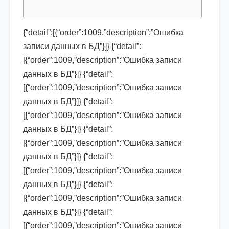
{“detail”:[{“order”:1009,”description”:”Ошибка
записи данных в БД”}]} {“detail”:
[{“order”:1009,”description”:”Ошибка записи
данных в БД”}]} {“detail”:
[{“order”:1009,”description”:”Ошибка записи
данных в БД”}]} {“detail”:
[{“order”:1009,”description”:”Ошибка записи
данных в БД”}]} {“detail”:
[{“order”:1009,”description”:”Ошибка записи
данных в БД”}]} {“detail”:
[{“order”:1009,”description”:”Ошибка записи
данных в БД”}]} {“detail”:
[{“order”:1009,”description”:”Ошибка записи
данных в БД”}]} {“detail”:
[{“order”:1009,”description”:”Ошибка записи