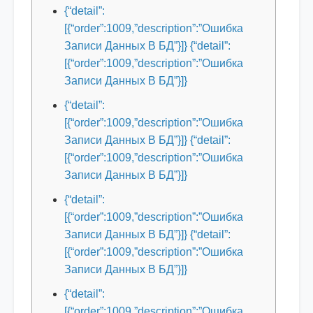
{“detail”:
[{“order”:1009,”description”:”Ошибка
Записи Данных В БД”}]} {“detail”:
[{“order”:1009,”description”:”Ошибка
Записи Данных В БД”}]}
{“detail”:
[{“order”:1009,”description”:”Ошибка
Записи Данных В БД”}]} {“detail”:
[{“order”:1009,”description”:”Ошибка
Записи Данных В БД”}]}
{“detail”:
[{“order”:1009,”description”:”Ошибка
Записи Данных В БД”}]} {“detail”:
[{“order”:1009,”description”:”Ошибка
Записи Данных В БД”}]}
{“detail”:
[{“order”:1009,”description”:”Ошибка