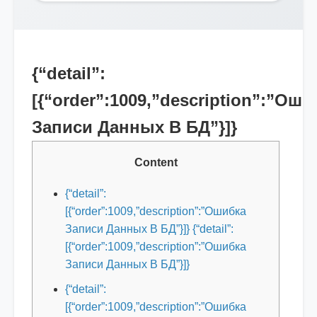
{“detail”:
[{“order”:1009,”description”:”Оши
Записи Данных В БД”}]}
Content
{“detail”:
[{“order”:1009,”description”:”Ошибка
Записи Данных В БД”}]} {“detail”:
[{“order”:1009,”description”:”Ошибка
Записи Данных В БД”}]}
{“detail”:
[{“order”:1009,”description”:”Ошибка