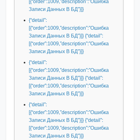
[{“order”:1009,”description”:”Ошибка
Записи Данных В БД”}]}
{“detail”:
[{“order”:1009,”description”:”Ошибка
Записи Данных В БД”}]} {“detail”:
[{“order”:1009,”description”:”Ошибка
Записи Данных В БД”}]}
{“detail”:
[{“order”:1009,”description”:”Ошибка
Записи Данных В БД”}]} {“detail”:
[{“order”:1009,”description”:”Ошибка
Записи Данных В БД”}]}
{“detail”:
[{“order”:1009,”description”:”Ошибка
Записи Данных В БД”}]} {“detail”:
[{“order”:1009,”description”:”Ошибка
Записи Данных В БД”}]}