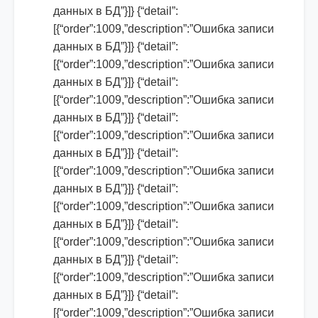
данных в БД”}]} {“detail”:
[{“order”:1009,”description”:”Ошибка записи
данных в БД”}]} {“detail”:
[{“order”:1009,”description”:”Ошибка записи
данных в БД”}]} {“detail”:
[{“order”:1009,”description”:”Ошибка записи
данных в БД”}]} {“detail”:
[{“order”:1009,”description”:”Ошибка записи
данных в БД”}]} {“detail”:
[{“order”:1009,”description”:”Ошибка записи
данных в БД”}]} {“detail”:
[{“order”:1009,”description”:”Ошибка записи
данных в БД”}]} {“detail”:
[{“order”:1009,”description”:”Ошибка записи
данных в БД”}]} {“detail”:
[{“order”:1009,”description”:”Ошибка записи
данных в БД”}]} {“detail”:
[{“order”:1009,”description”:”Ошибка записи