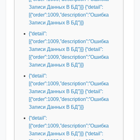
Записи Данных В БД”}]} {“detail”:
[{“order”:1009,”description”:”Ошибка
Записи Данных В БД”}]}
{“detail”:
[{“order”:1009,”description”:”Ошибка
Записи Данных В БД”}]} {“detail”:
[{“order”:1009,”description”:”Ошибка
Записи Данных В БД”}]}
{“detail”:
[{“order”:1009,”description”:”Ошибка
Записи Данных В БД”}]} {“detail”:
[{“order”:1009,”description”:”Ошибка
Записи Данных В БД”}]}
{“detail”:
[{“order”:1009,”description”:”Ошибка
Записи Данных В БД”}]} {“detail”: