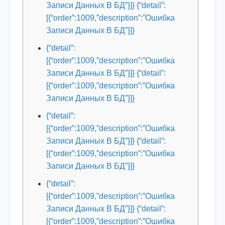
Записи Данных В БД”}]} {“detail”:
[{“order”:1009,”description”:”Ошибка
Записи Данных В БД”}]}
{“detail”:
[{“order”:1009,”description”:”Ошибка
Записи Данных В БД”}]} {“detail”:
[{“order”:1009,”description”:”Ошибка
Записи Данных В БД”}]}
{“detail”:
[{“order”:1009,”description”:”Ошибка
Записи Данных В БД”}]} {“detail”:
[{“order”:1009,”description”:”Ошибка
Записи Данных В БД”}]}
{“detail”:
[{“order”:1009,”description”:”Ошибка
Записи Данных В БД”}]} {“detail”:
[{“order”:1009,”description”:”Ошибка