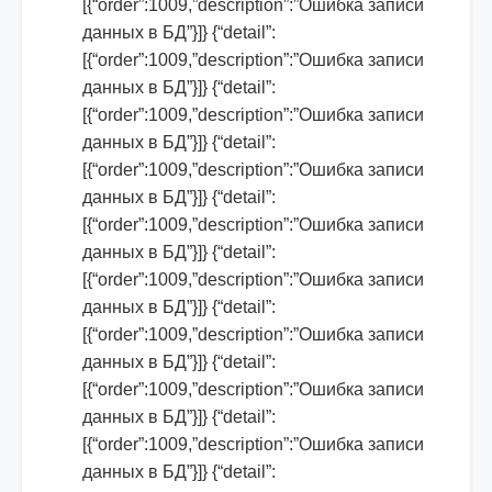
[{“order”:1009,”description”:”Ошибка записи
данных в БД”}]} {“detail”:
[{“order”:1009,”description”:”Ошибка записи
данных в БД”}]} {“detail”:
[{“order”:1009,”description”:”Ошибка записи
данных в БД”}]} {“detail”:
[{“order”:1009,”description”:”Ошибка записи
данных в БД”}]} {“detail”:
[{“order”:1009,”description”:”Ошибка записи
данных в БД”}]} {“detail”:
[{“order”:1009,”description”:”Ошибка записи
данных в БД”}]} {“detail”:
[{“order”:1009,”description”:”Ошибка записи
данных в БД”}]} {“detail”:
[{“order”:1009,”description”:”Ошибка записи
данных в БД”}]} {“detail”:
[{“order”:1009,”description”:”Ошибка записи
данных в БД”}]} {“detail”: