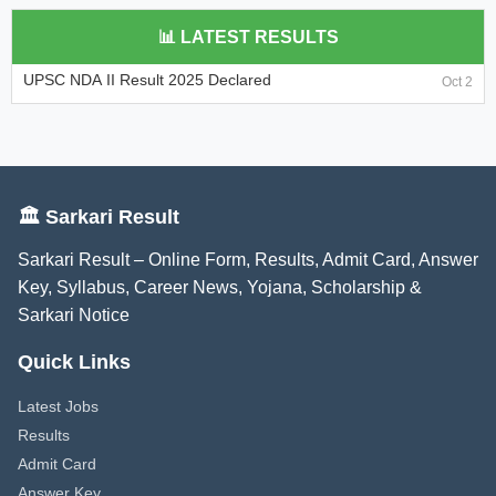
📊 LATEST RESULTS
UPSC NDA II Result 2025 Declared
Oct 2
🏛️ Sarkari Result
Sarkari Result – Online Form, Results, Admit Card, Answer
Key, Syllabus, Career News, Yojana, Scholarship &
Sarkari Notice
Quick Links
Latest Jobs
Results
Admit Card
Answer Key