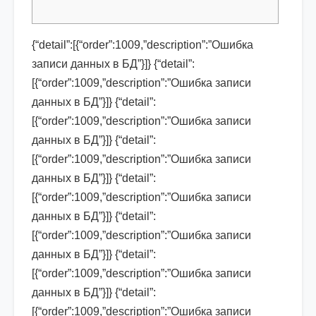
{“detail”:[{“order”:1009,”description”:”Ошибка
записи данных в БД”}]} {“detail”:
[{“order”:1009,”description”:”Ошибка записи
данных в БД”}]} {“detail”:
[{“order”:1009,”description”:”Ошибка записи
данных в БД”}]} {“detail”:
[{“order”:1009,”description”:”Ошибка записи
данных в БД”}]} {“detail”:
[{“order”:1009,”description”:”Ошибка записи
данных в БД”}]} {“detail”:
[{“order”:1009,”description”:”Ошибка записи
данных в БД”}]} {“detail”:
[{“order”:1009,”description”:”Ошибка записи
данных в БД”}]} {“detail”:
[{“order”:1009,”description”:”Ошибка записи