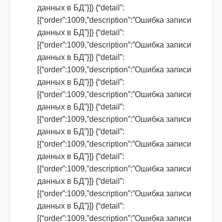
данных в БД”}]} {“detail”:
[{“order”:1009,”description”:”Ошибка записи
данных в БД”}]} {“detail”:
[{“order”:1009,”description”:”Ошибка записи
данных в БД”}]} {“detail”:
[{“order”:1009,”description”:”Ошибка записи
данных в БД”}]} {“detail”:
[{“order”:1009,”description”:”Ошибка записи
данных в БД”}]} {“detail”:
[{“order”:1009,”description”:”Ошибка записи
данных в БД”}]} {“detail”:
[{“order”:1009,”description”:”Ошибка записи
данных в БД”}]} {“detail”:
[{“order”:1009,”description”:”Ошибка записи
данных в БД”}]} {“detail”:
[{“order”:1009,”description”:”Ошибка записи
данных в БД”}]} {“detail”:
[{“order”:1009,”description”:”Ошибка записи