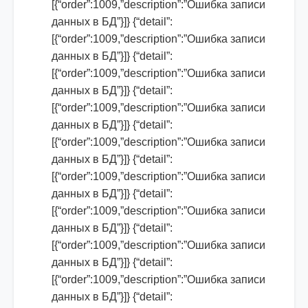
[{“order”:1009,”description”:”Ошибка записи
данных в БД”}]} {“detail”:
[{“order”:1009,”description”:”Ошибка записи
данных в БД”}]} {“detail”:
[{“order”:1009,”description”:”Ошибка записи
данных в БД”}]} {“detail”:
[{“order”:1009,”description”:”Ошибка записи
данных в БД”}]} {“detail”:
[{“order”:1009,”description”:”Ошибка записи
данных в БД”}]} {“detail”:
[{“order”:1009,”description”:”Ошибка записи
данных в БД”}]} {“detail”:
[{“order”:1009,”description”:”Ошибка записи
данных в БД”}]} {“detail”:
[{“order”:1009,”description”:”Ошибка записи
данных в БД”}]} {“detail”:
[{“order”:1009,”description”:”Ошибка записи
данных в БД”}]} {“detail”: