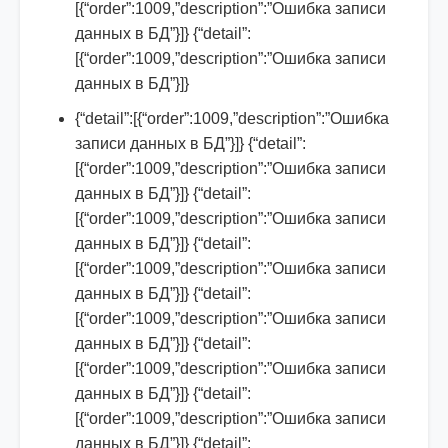
[{“order”:1009,”description”:”Ошибка записи
данных в БД”}]} {“detail”:
[{“order”:1009,”description”:”Ошибка записи
данных в БД”}]}
{“detail”:[{“order”:1009,”description”:”Ошибка
записи данных в БД”}]} {“detail”:
[{“order”:1009,”description”:”Ошибка записи
данных в БД”}]} {“detail”:
[{“order”:1009,”description”:”Ошибка записи
данных в БД”}]} {“detail”:
[{“order”:1009,”description”:”Ошибка записи
данных в БД”}]} {“detail”:
[{“order”:1009,”description”:”Ошибка записи
данных в БД”}]} {“detail”:
[{“order”:1009,”description”:”Ошибка записи
данных в БД”}]} {“detail”:
[{“order”:1009,”description”:”Ошибка записи
данных в БД”}]} {“detail”: