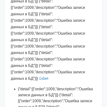
данных в БД”}]} {“detail”:
[{“order”:1009,”description”:”Ошибка записи
данных в БД”}]} {“detail”:
[{“order”:1009,”description”:”Ошибка записи
данных в БД”}]} {“detail”:
[{“order”:1009,”description”:”Ошибка записи
данных в БД”}]} {“detail”:
[{“order”:1009,”description”:”Ошибка записи
данных в БД”}]} {“detail”:
[{“order”:1009,”description”:”Ошибка записи
данных в БД”}]} {“detail”:
[{“order”:1009,”description”:”Ошибка записи
данных в БД”}]}
1xbet
{“detail”:[{“order”:1009,”description”:”Ошибка
записи данных в БД”}]} {“detail”:
[{“order”:1009,”description”:”Ошибка записи
данных в БД”}]} {“detail”: