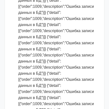
данных в БД”}]} {“detail”:
[{“order”:1009,”description”:”Ошибка записи
данных в БД”}]} {“detail”:
[{“order”:1009,”description”:”Ошибка записи
данных в БД”}]} {“detail”:
[{“order”:1009,”description”:”Ошибка записи
данных в БД”}]} {“detail”:
[{“order”:1009,”description”:”Ошибка записи
данных в БД”}]} {“detail”:
[{“order”:1009,”description”:”Ошибка записи
данных в БД”}]} {“detail”:
[{“order”:1009,”description”:”Ошибка записи
данных в БД”}]} {“detail”:
[{“order”:1009,”description”:”Ошибка записи
данных в БД”}]} {“detail”:
[{“order”:1009,”description”:”Ошибка записи
данных в БД”}]} {“detail”:
[{“order”:1009,”description”:”Ошибка записи