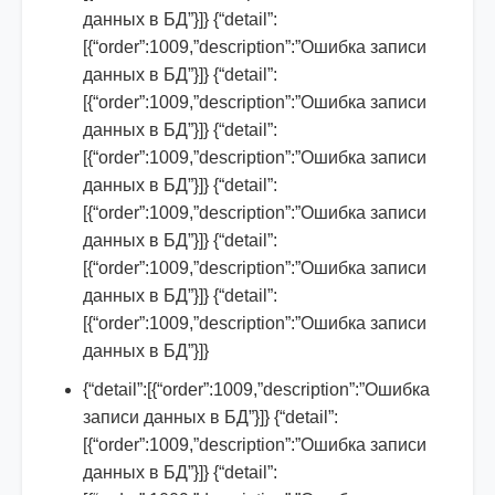
данных в БД”}]} {“detail”:
[{“order”:1009,”description”:”Ошибка записи
данных в БД”}]} {“detail”:
[{“order”:1009,”description”:”Ошибка записи
данных в БД”}]} {“detail”:
[{“order”:1009,”description”:”Ошибка записи
данных в БД”}]} {“detail”:
[{“order”:1009,”description”:”Ошибка записи
данных в БД”}]} {“detail”:
[{“order”:1009,”description”:”Ошибка записи
данных в БД”}]} {“detail”:
[{“order”:1009,”description”:”Ошибка записи
данных в БД”}]}
{“detail”:[{“order”:1009,”description”:”Ошибка
записи данных в БД”}]} {“detail”:
[{“order”:1009,”description”:”Ошибка записи
данных в БД”}]} {“detail”: