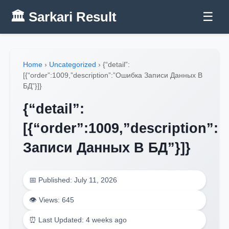
🏛️ Sarkari Result
☰
Home
›
Uncategorized
›
{“detail”:
[{“order”:1009,”description”:”Ошибка Записи Данных В
БД”}]}
{“detail”:
[{“order”:1009,”description”
Записи Данных В БД”}]}
📅 Published: July 11, 2026
👁️ Views: 645
⏰ Last Updated: 4 weeks ago