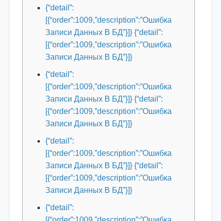
{“detail”:
[{“order”:1009,”description”:”Ошибка
Записи Данных В БД”}]} {“detail”:
[{“order”:1009,”description”:”Ошибка
Записи Данных В БД”}]}
{“detail”:
[{“order”:1009,”description”:”Ошибка
Записи Данных В БД”}]} {“detail”:
[{“order”:1009,”description”:”Ошибка
Записи Данных В БД”}]}
{“detail”:
[{“order”:1009,”description”:”Ошибка
Записи Данных В БД”}]} {“detail”:
[{“order”:1009,”description”:”Ошибка
Записи Данных В БД”}]}
{“detail”:
[{“order”:1009,”description”:”Ошибка