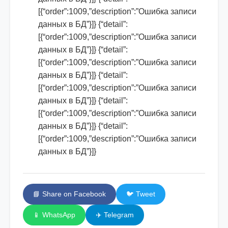
[{“order”:1009,”description”:”Ошибка записи
данных в БД”}]} {“detail”:
[{“order”:1009,”description”:”Ошибка записи
данных в БД”}]} {“detail”:
[{“order”:1009,”description”:”Ошибка записи
данных в БД”}]} {“detail”:
[{“order”:1009,”description”:”Ошибка записи
данных в БД”}]} {“detail”:
[{“order”:1009,”description”:”Ошибка записи
данных в БД”}]} {“detail”:
[{“order”:1009,”description”:”Ошибка записи
данных в БД”}]}
📘 Share on Facebook
🐦 Tweet
📱 WhatsApp
✈️ Telegram