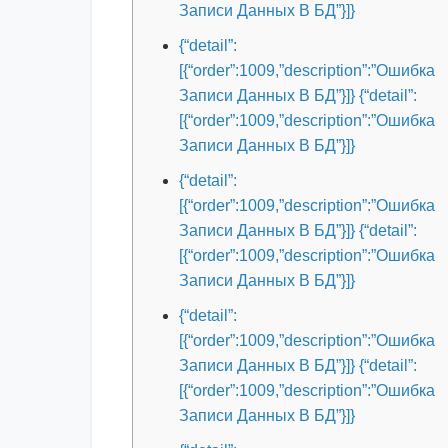
Записи Данных В БД”}]}
{“detail”:
[{“order”:1009,”description”:”Ошибка
Записи Данных В БД”}]} {“detail”:
[{“order”:1009,”description”:”Ошибка
Записи Данных В БД”}]}
{“detail”:
[{“order”:1009,”description”:”Ошибка
Записи Данных В БД”}]} {“detail”:
[{“order”:1009,”description”:”Ошибка
Записи Данных В БД”}]}
{“detail”:
[{“order”:1009,”description”:”Ошибка
Записи Данных В БД”}]} {“detail”:
[{“order”:1009,”description”:”Ошибка
Записи Данных В БД”}]}