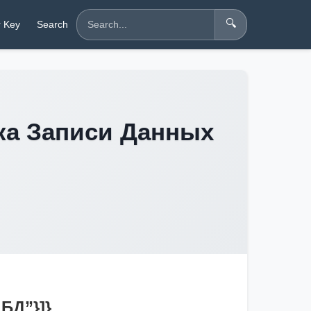
🔍
 Key
Search
ибка Записи Данных
 БД”}]}