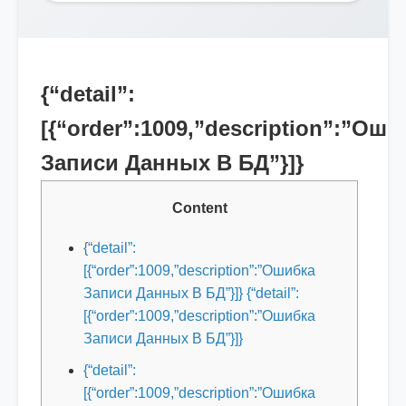
{“detail”:
[{“order”:1009,”description”:”Оши
Записи Данных В БД”}]}
Content
{“detail”:
[{“order”:1009,”description”:”Ошибка
Записи Данных В БД”}]} {“detail”:
[{“order”:1009,”description”:”Ошибка
Записи Данных В БД”}]}
{“detail”:
[{“order”:1009,”description”:”Ошибка