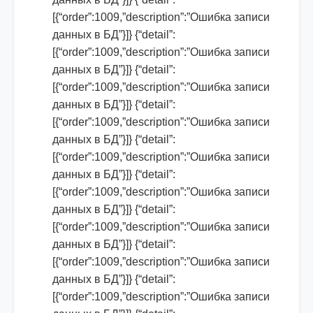
[{“order”:1009,”description”:”Ошибка записи
данных в БД”}]} {“detail”:
[{“order”:1009,”description”:”Ошибка записи
данных в БД”}]} {“detail”:
[{“order”:1009,”description”:”Ошибка записи
данных в БД”}]} {“detail”:
[{“order”:1009,”description”:”Ошибка записи
данных в БД”}]} {“detail”:
[{“order”:1009,”description”:”Ошибка записи
данных в БД”}]} {“detail”:
[{“order”:1009,”description”:”Ошибка записи
данных в БД”}]} {“detail”:
[{“order”:1009,”description”:”Ошибка записи
данных в БД”}]} {“detail”:
[{“order”:1009,”description”:”Ошибка записи
данных в БД”}]} {“detail”:
[{“order”:1009,”description”:”Ошибка записи