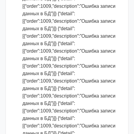
[{“order”:1009,”description”:”Ошибка записи
данных в БД”}]} {“detail”:
[{“order”:1009,”description”:”Ошибка записи
данных в БД”}]} {“detail”:
[{“order”:1009,”description”:”Ошибка записи
данных в БД”}]} {“detail”:
[{“order”:1009,”description”:”Ошибка записи
данных в БД”}]} {“detail”:
[{“order”:1009,”description”:”Ошибка записи
данных в БД”}]} {“detail”:
[{“order”:1009,”description”:”Ошибка записи
данных в БД”}]} {“detail”:
[{“order”:1009,”description”:”Ошибка записи
данных в БД”}]} {“detail”:
[{“order”:1009,”description”:”Ошибка записи
данных в БД”}]} {“detail”:
[{“order”:1009,”description”:”Ошибка записи
данных в БД”}]} {“detail”: