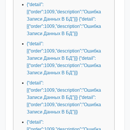
{“detail”:
[{“order”:1009,”description”:”Ошибка
Записи Данных В БД”}]} {“detail”:
[{“order”:1009,”description”:”Ошибка
Записи Данных В БД”}]}
{“detail”:
[{“order”:1009,”description”:”Ошибка
Записи Данных В БД”}]} {“detail”:
[{“order”:1009,”description”:”Ошибка
Записи Данных В БД”}]}
{“detail”:
[{“order”:1009,”description”:”Ошибка
Записи Данных В БД”}]} {“detail”:
[{“order”:1009,”description”:”Ошибка
Записи Данных В БД”}]}
{“detail”:
[{“order”:1009,”description”:”Ошибка