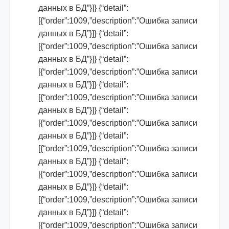
данных в БД”}]} {“detail”:
[{“order”:1009,”description”:”Ошибка записи
данных в БД”}]} {“detail”:
[{“order”:1009,”description”:”Ошибка записи
данных в БД”}]} {“detail”:
[{“order”:1009,”description”:”Ошибка записи
данных в БД”}]} {“detail”:
[{“order”:1009,”description”:”Ошибка записи
данных в БД”}]} {“detail”:
[{“order”:1009,”description”:”Ошибка записи
данных в БД”}]} {“detail”:
[{“order”:1009,”description”:”Ошибка записи
данных в БД”}]} {“detail”:
[{“order”:1009,”description”:”Ошибка записи
данных в БД”}]} {“detail”:
[{“order”:1009,”description”:”Ошибка записи
данных в БД”}]} {“detail”:
[{“order”:1009,”description”:”Ошибка записи