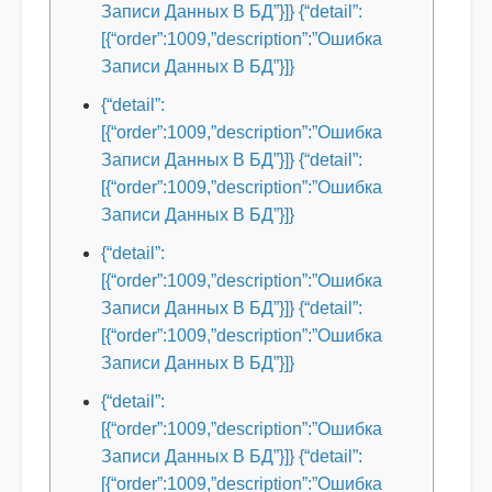
Записи Данных В БД”}]} {“detail”:
[{“order”:1009,”description”:”Ошибка
Записи Данных В БД”}]}
{“detail”:
[{“order”:1009,”description”:”Ошибка
Записи Данных В БД”}]} {“detail”:
[{“order”:1009,”description”:”Ошибка
Записи Данных В БД”}]}
{“detail”:
[{“order”:1009,”description”:”Ошибка
Записи Данных В БД”}]} {“detail”:
[{“order”:1009,”description”:”Ошибка
Записи Данных В БД”}]}
{“detail”:
[{“order”:1009,”description”:”Ошибка
Записи Данных В БД”}]} {“detail”:
[{“order”:1009,”description”:”Ошибка