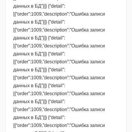
данных в БД”}]} {“detail”:
[{“order”:1009,”description”:”Ошибка записи
данных в БД”}]} {“detail”:
[{“order”:1009,”description”:”Ошибка записи
данных в БД”}]} {“detail”:
[{“order”:1009,”description”:”Ошибка записи
данных в БД”}]} {“detail”:
[{“order”:1009,”description”:”Ошибка записи
данных в БД”}]} {“detail”:
[{“order”:1009,”description”:”Ошибка записи
данных в БД”}]} {“detail”:
[{“order”:1009,”description”:”Ошибка записи
данных в БД”}]} {“detail”:
[{“order”:1009,”description”:”Ошибка записи
данных в БД”}]} {“detail”:
[{“order”:1009,”description”:”Ошибка записи