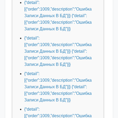
{“detail”:
[{“order”:1009,”description”:”Ошибка
Записи Данных В БД”}]} {“detail”:
[{“order”:1009,”description”:”Ошибка
Записи Данных В БД”}]}
{“detail”:
[{“order”:1009,”description”:”Ошибка
Записи Данных В БД”}]} {“detail”:
[{“order”:1009,”description”:”Ошибка
Записи Данных В БД”}]}
{“detail”:
[{“order”:1009,”description”:”Ошибка
Записи Данных В БД”}]} {“detail”:
[{“order”:1009,”description”:”Ошибка
Записи Данных В БД”}]}
{“detail”:
[{“order”:1009,”description”:”Ошибка