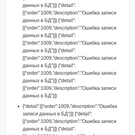
данных в БД”}]} {“detail”:
[{“order”:1009,”description”:”Ошибка записи
данных в БД”}]} {“detail”:
[{“order”:1009,”description”:”Ошибка записи
данных в БД”}]} {“detail”:
[{“order”:1009,”description”:”Ошибка записи
данных в БД”}]} {“detail”:
[{“order”:1009,”description”:”Ошибка записи
данных в БД”}]} {“detail”:
[{“order”:1009,”description”:”Ошибка записи
данных в БД”}]} {“detail”:
[{“order”:1009,”description”:”Ошибка записи
данных в БД”}]}
{“detail”:[{“order”:1009,”description”:”Ошибка
записи данных в БД”}]} {“detail”:
[{“order”:1009,”description”:”Ошибка записи
данных в БД”}]} {“detail”: