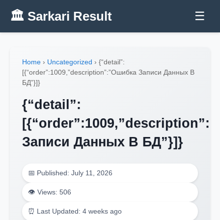
🏛️ Sarkari Result
☰
Home
›
Uncategorized
›
{“detail”:
[{“order”:1009,”description”:”Ошибка Записи Данных В
БД”}]}
{“detail”:
[{“order”:1009,”description”
Записи Данных В БД”}]}
📅 Published: July 11, 2026
👁️ Views: 506
⏰ Last Updated: 4 weeks ago